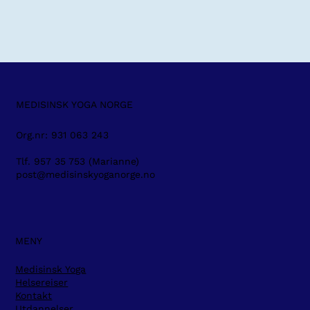
MEDISINSK YOGA NORGE
Org.nr: 931 063 243
Tlf. 957 35 753 (Marianne)
post@medisinskyoganorge.no
MENY
Medisinsk Yoga
Helsereiser
Kontakt
Utdannelser