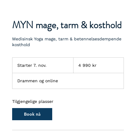
MYN mage, tarm & kosthold
Medisinsk Yoga mage, tarm & betennelsesdempende
kosthold
4 990
norske
Starter 7. nov.
S
4 990 kr
kroner
t
a
Drammen og online
r
t
e
r
Tilgjengelige plasser
7
.
Book nå
n
o
v
.