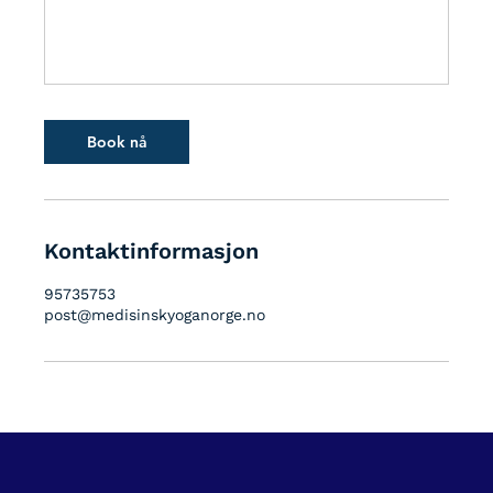
Book nå
Kontaktinformasjon
95735753
post@medisinskyoganorge.no